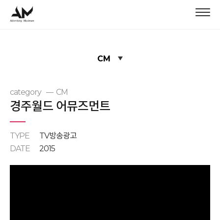
CM
category
CM
경주월드 어뮤즈먼트
TYPE
TV방송광고
DATE
2015